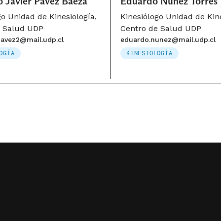
o Javier Pavez Baeza
Eduardo Núñez Torres
go Unidad de Kinesiología,
Kinesiólogo Unidad de Kine
e Salud UDP
Centro de Salud UDP
pavez2@mail.udp.cl
eduardo.nunez@mail.udp.cl
OGÍA
KINESIOLOGÍA