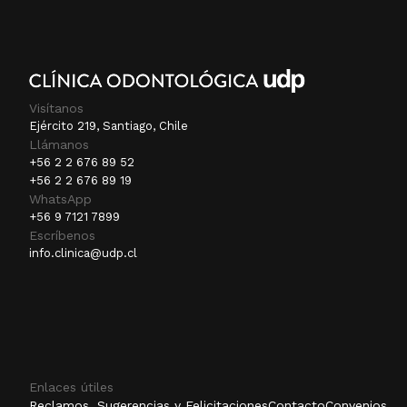
Visítanos
Ejército 219, Santiago, Chile
Llámanos
+56 2 2 676 89 52
+56 2 2 676 89 19
WhatsApp
+56 9 7121 7899
Escríbenos
info.clinica@udp.cl
Enlaces útiles
Reclamos, Sugerencias y Felicitaciones
Contacto
Convenios