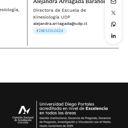
Alejandra Arriagada Barahona
siología,
Directora de Escuela de
Kinesiología UDP
alejandra.arriagada@udp.cl
KINESIOLOGÍA