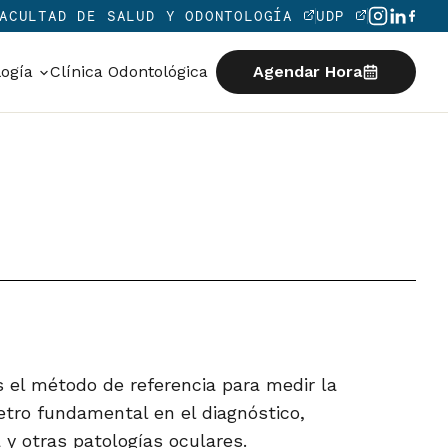
ACULTAD DE SALUD Y ODONTOLOGÍA
UDP
logía
Clínica Odontológica
Agendar Hora
 el método de referencia para medir la
etro fundamental en el diagnóstico,
 y otras patologías oculares.