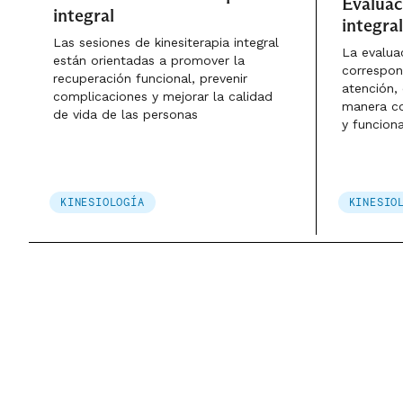
Evaluac
integral
integral
Las sesiones de kinesiterapia integral
La evaluac
están orientadas a promover la
correspond
recuperación funcional, prevenir
atención,
complicaciones y mejorar la calidad
manera co
de vida de las personas
y funcion
KINESIOLOGÍA
KINESIO