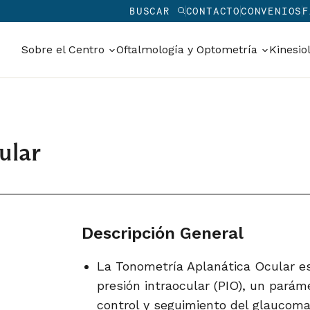
BUSCAR
CONTACTO
CONVENIOS
F
Sobre el Centro
Oftalmología y Optometría
Kinesio
ular
Descripción General
La Tonometría Aplanática Ocular es
presión intraocular (PIO), un parám
control y seguimiento del glaucoma