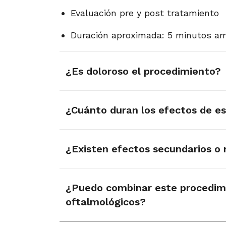
Evaluación pre y post tratamiento
Duración aproximada: 5 minutos am
¿Es doloroso el procedimiento?
Gracias al uso de anestesia tópica, 
¿Cuánto duran los efectos de 
El paciente puede percibir una leve p
Los efectos del anestésico son bre
¿Existen efectos secundarios o 
Durante ese período se recomienda ev
La tonometría aplanática es un exa
¿Puedo combinar este procedim
oftalmológicos?
En casos poco frecuentes puede pro