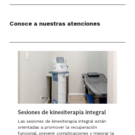
Goldmann)
No se asocian riesgos clínicos relevantes
Tomografía de Coherencia
cuando el estudio es realizado por
Óptica (OCT)
Conoce a nuestras atenciones
personal capacitado.
Retinografía no midriática
Evaluación clínica del nervio
óptico
Esta integración permite una valoración
completa del glaucoma, optimizando las
decisiones terapéuticas.
Sesiones de kinesiterapia integral
Las sesiones de kinesiterapia integral están
orientadas a promover la recuperación
funcional, prevenir complicaciones y mejorar la