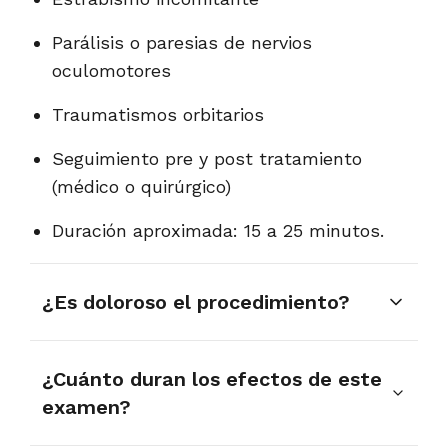
Parálisis o paresias de nervios
oculomotores
Traumatismos orbitarios
Seguimiento pre y post tratamiento
(médico o quirúrgico)
Duración aproximada: 15 a 25 minutos.
¿Es doloroso el procedimiento?
El Test de Hess-Lancaster es indoloro y
¿Cuánto duran los efectos de este
no invasivo. No implica contacto directo
examen?
con los ojos ni uso de gotas.