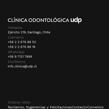
Visítanos
Ejército 219, Santiago, Chile
Llámanos
+56 2 2 676 89 52
+56 2 2 676 89 19
WhatsApp
+56 9 7121 7899
Escríbenos
info.clinica@udp.cl
Enlaces útiles
Reclamos, Sugerencias y Felicitaciones
Contacto
Convenios