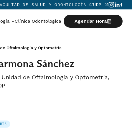
ACULTAD DE SALUD Y ODONTOLOGÍA
UDP
logía
Clínica Odontológica
Agendar Hora
 de Oftalmología y Optometría
armona Sánchez
o, Unidad de Oftalmología y Optometría,
DP
RÍA