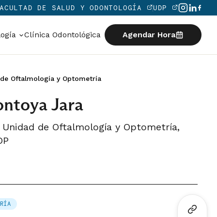
ACULTAD DE SALUD Y ODONTOLOGÍA
UDP
logía
Clínica Odontológica
Agendar Hora
 de Oftalmología y Optometría
ntoya Jara
o, Unidad de Oftalmología y Optometría,
DP
RÍA